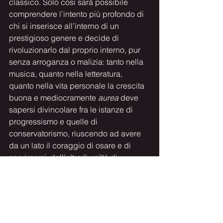
classico. Solo così sarà possibile 
comprendere l’intento più profondo di 
chi si inserisce all’interno di un 
prestigioso genere e decide di 
rivoluzionarlo dal proprio interno, pur 
senza arroganza o malizia: tanto nella 
musica, quanto nella letteratura, 
quanto nella vita personale la crescita 
buona e mediocramente 
aurea
 deve 
sapersi divincolare fra le istanze di 
progressismo e quelle di 
conservatorismo, riuscendo ad avere 
da un lato il coraggio di osare e di 
esprimersi, dall’altro l’umiltà di 
apprendere e di confrontarsi.
Il confronto reiterato fra il Quartetto 
INDACO e il compositore (come si 
evince dalle parole del violoncellista 
Cosimo Carovani, durante la 