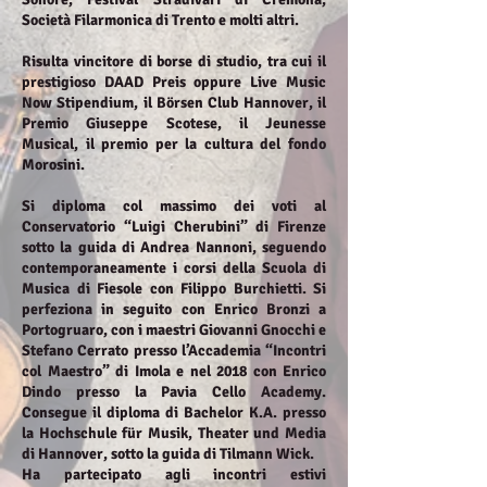
Società Filarmonica di Trento e molti altri.
Risulta vincitore di borse di studio, tra cui il
prestigioso DAAD Preis oppure Live Music
Now Stipendium, il Börsen Club Hannover, il
Premio Giuseppe Scotese, il Jeunesse
Musical, il premio per la cultura del fondo
Morosini.
Si diploma col massimo dei voti al
Conservatorio “Luigi Cherubini” di Firenze
sotto la guida di Andrea Nannoni, seguendo
contemporaneamente i corsi della Scuola di
Musica di Fiesole con Filippo Burchietti. Si
perfeziona in seguito con Enrico Bronzi a
Portogruaro, con i maestri Giovanni Gnocchi e
Stefano Cerrato presso l’Accademia “Incontri
col Maestro” di Imola e nel 2018 con Enrico
Dindo presso la Pavia Cello Academy.
Consegue il diploma di Bachelor K.A. presso
la Hochschule für Musik, Theater und Media
di Hannover, sotto la guida di Tilmann Wick.
Ha partecipato agli incontri estivi