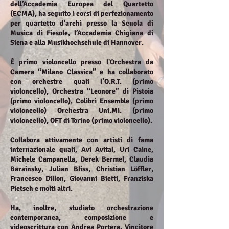
dell’Accademia Europea del Quartetto
(ECMA), ha seguito i corsi di perfezionamento
per quartetto d'archi presso la Scuola di
Musica di Fiesole, l’Accademia Chigiana di
Siena e alla Musikhochschule di Hannover.
É primo violoncello presso l'Orchestra da
Camera “Milano Classica” e ha collaborato
con orchestre quali l’O.R.T. (primo
violoncello), Orchestra “Leonore” di Pistoia
(primo violoncello), Colibrì Ensemble (primo
violoncello) Orchestra Uni.Mi. (primo
violoncello), OFT di Torino (primo violoncello).
Collabora attivamente con artisti di fama
internazionale quali, Avi Avital, Uri Caine,
Michele Campanella, Derek Bermel, Claudia
Barainsky, Julian Bliss, Christian Löffler,
Francesco Dillon, Giovanni Bietti, Franziska
Pietsch e molti altri.
Ha, inoltre, studiato orchestrazione
contemporanea, composizione e
videoscrittura con Andrea Portera. Vincitore