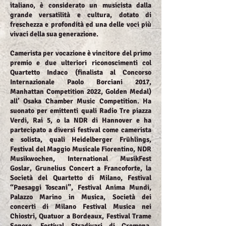
italiano, è considerato un musicista dalla
grande versatilità e cultura, dotato di
freschezza e profondità ed una delle voci più
vivaci della sua generazione.
Camerista per vocazione è vincitore del primo
premio e due ulteriori riconoscimenti col
Quartetto Indaco (finalista al Concorso
Internazionale Paolo Borciani 2017,
Manhattan Competition 2022, Golden Medal)
all’ Osaka Chamber Music Competition. Ha
suonato per emittenti quali Radio Tre piazza
Verdi, Rai 5, o la NDR di Hannover e ha
partecipato a diversi festival come camerista
e solista, quali Heidelberger Frühlings,
Festival del Maggio Musicale Fiorentino, NDR
Musikwochen, International MusikFest
Goslar, Grunelius Concert a Francoforte, la
Società del Quartetto di Milano, Festival
“Paesaggi Toscani”, Festival Anima Mundi,
Palazzo Marino in Musica, Società dei
concerti di Milano Festival Musica nei
Chiostri, Quatuor a Bordeaux, Festival Trame
Sonore, Festival Stradivari di Cremona,