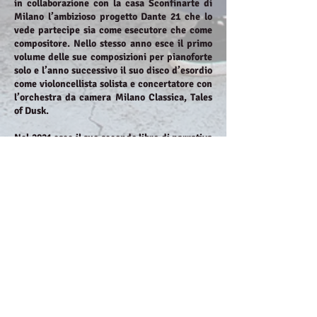
in collaborazione con la casa Sconfinarte di
Milano l’ambizioso progetto Dante 21 che lo
vede partecipe sia come esecutore che come
compositore. Nello stesso anno esce il primo
volume delle sue composizioni per pianoforte
solo e l’anno successivo il suo disco d’esordio
come violoncellista solista e concertatore con
l’orchestra da camera Milano Classica, Tales
of Dusk.
Nel 2021 esce il suo secondo libro di narrativa
“Intorno alla Musica” pubblicato per
NeoClassica, una piccola antologia di
riflessioni sul futuro della musica colta nella
società occidentale ed il ruolo del musicista
classico nell’imminente futuro.
Nel 2024, con la vittoria del Bando “Per chi
Crea”, ha registrato assieme all’Orchestra da
Camera Milano Classica un monografico dei
suoi lavori per orchestra d’archi (Trittico),
con la partecipazione come violoncello solista
di Giovanni Sollima.