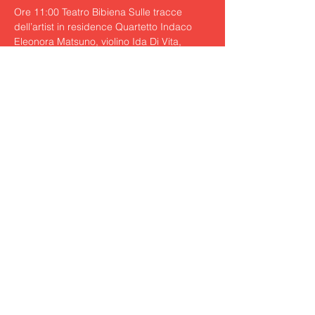
Ore 11:00 Teatro Bibiena Sulle tracce 
dell’artist in residence Quartetto Indaco 
Eleonora Matsuno, violino Ida Di Vita, 
violino Jamiang Santi, viola Cosimo 
Carovani, violoncello Alexander Lonquich, 
pianoforte R. Schumann (1810-1856) 
Quintetto per pianoforte e archi in mi 
bemolle maggiore op. 44 35’ | Pagamento
https://www.oficinaocm.com/ocm2/wp-
content/uploads/2024/03/programma.pdf
Condividi questo evento