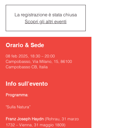
La registrazione è stata chiusa
Scopri gli altri eventi
Orario & Sede
08 feb 2025, 18:30 – 20:00
Campobasso, Via Milano, 15, 86100
Campobasso CB, Italia
Info sull'evento
Programma
:
"Sulla Natura”
Franz Joseph Haydn
 (Rohrau, 31 marzo 
1732 – Vienna, 31 maggio 1809)