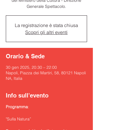
del Ministero della Cultura - Direzione
Generale Spettacolo.
La registrazione è stata chiusa
Scopri gli altri eventi
Orario & Sede
30 gen 2025, 20:30 – 22:00
Napoli, Piazza dei Martiri, 58, 80121 Napoli
NA, Italia
Info sull'evento
Programma
:
"Sulla Natura”