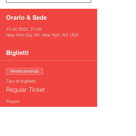
Orario & Sede
10 ott 2023, 21:00
New York City, NY, New York, NY, USA
Biglietti
Vendita terminata
Tipo di biglietto
Regular Ticket
Prezzo
30,00 USD
+0,75 USD di commissione di servizio sui
biglietti