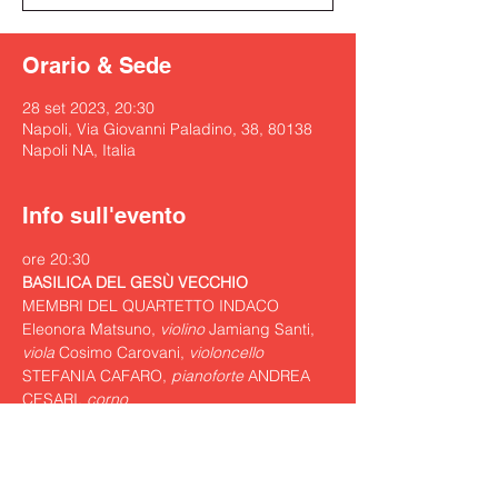
Orario & Sede
28 set 2023, 20:30
Napoli, Via Giovanni Paladino, 38, 80138
Napoli NA, Italia
Info sull'evento
ore 20:30
BASILICA DEL GESÙ VECCHIO
MEMBRI DEL QUARTETTO INDACO 
Eleonora Matsuno, 
violino
 Jamiang Santi, 
viola
 Cosimo Carovani, 
violoncello
STEFANIA CAFARO, 
pianoforte 
ANDREA 
CESARI, 
corno
SCHUMANN DA CAMERA Adagio e Allegro 
op. 70 Quartetto op. 47
http://www.spinacorona.it/it/20-concerti/2-
27-e-28-settembre.html