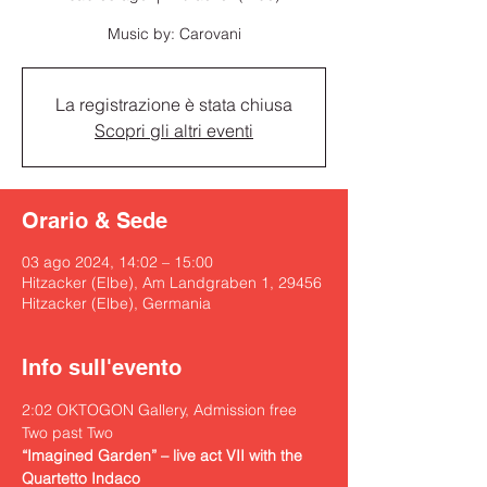
Music by: Carovani
La registrazione è stata chiusa
Scopri gli altri eventi
Orario & Sede
03 ago 2024, 14:02 – 15:00
Hitzacker (Elbe), Am Landgraben 1, 29456
Hitzacker (Elbe), Germania
Info sull'evento
2:02 OKTOGON Gallery, Admission free

Two past Two
“Imagined Garden” – live act VII with the 
Quartetto Indaco