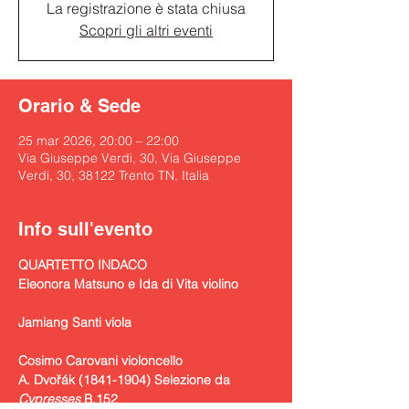
La registrazione è stata chiusa
Scopri gli altri eventi
Orario & Sede
25 mar 2026, 20:00 – 22:00
Via Giuseppe Verdi, 30, Via Giuseppe
Verdi, 30, 38122 Trento TN, Italia
Info sull'evento
QUARTETTO INDACO
Eleonora Matsuno e Ida di Vita violino
Jamiang Santi viola
Cosimo Carovani violoncello
A. Dvořák (1841-1904) Selezione da 
Cypresses
 B.152