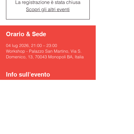
La registrazione è stata chiusa
Scopri gli altri eventi
Orario & Sede
04 lug 2026, 21:00 – 23:00
Workshop - Palazzo San Martino, Via S.
Domenico, 13, 70043 Monopoli BA, Italia
Info sull'evento
https://www.ensemble05.it/js_events/notturn
o-sensuale-quartetto-indaco/
Condividi questo evento