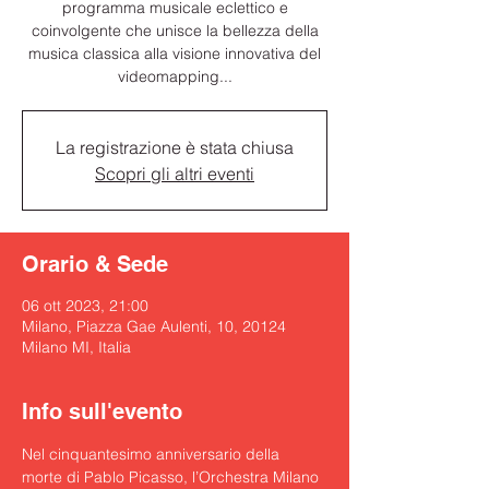
programma musicale eclettico e
coinvolgente che unisce la bellezza della
musica classica alla visione innovativa del
videomapping...
La registrazione è stata chiusa
Scopri gli altri eventi
Orario & Sede
06 ott 2023, 21:00
Milano, Piazza Gae Aulenti, 10, 20124
Milano MI, Italia
Info sull'evento
Nel cinquantesimo anniversario della 
morte di Pablo Picasso, l’Orchestra Milano 