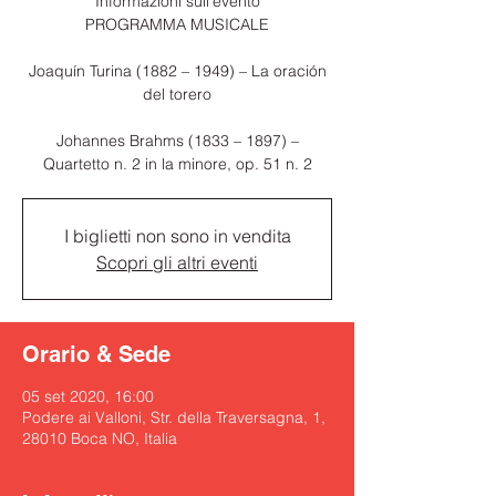
Informazioni sull'evento
PROGRAMMA MUSICALE
Joaquín Turina (1882 – 1949) – La oración
del torero
Johannes Brahms (1833 – 1897) –
Quartetto n. 2 in la minore, op. 51 n. 2
I biglietti non sono in vendita
Scopri gli altri eventi
Orario & Sede
05 set 2020, 16:00
Podere ai Valloni, Str. della Traversagna, 1,
28010 Boca NO, Italia