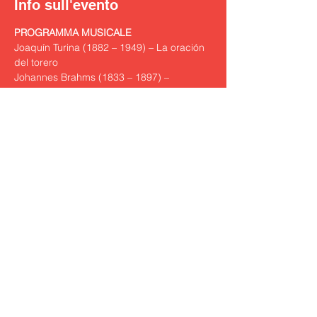
Info sull'evento
PROGRAMMA MUSICALE
Joaquín Turina (1882 – 1949) – La oración 
del torero
Johannes Brahms (1833 – 1897) – 
Quartetto n. 2 in la minore, op. 51 n. 2
Concerto gratuito su prenotazione
APERITIVO
Il concerto è seguito da una degustazione 
di 2 calici di vino di produzione di Podere 
ai Valloni e assaggi di prodotti tipici 
piemontesi.
Mostra di più
Condividi questo evento