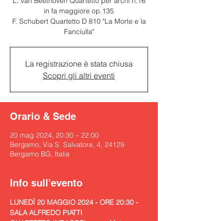
L. van Beethoven Quartetto per archi n.16
in fa maggiore op.135
F. Schubert Quartetto D 810 "La Morte e la
Fanciulla"
La registrazione è stata chiusa
Scopri gli altri eventi
Orario & Sede
20 mag 2024, 20:30 – 22:00
Bergamo, Via S. Salvatore, 4, 24129
Bergamo BG, Italia
Info sull'evento
LUNEDÌ 20 MAGGIO 2024 - ORE 20:30 - 
SALA ALFREDO PIATTI