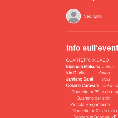
Vedi tutto
Info sull'even
QUARTETTO INDACO
Eleonora Matsuno
 violino
Ida Di Vita
           violino
Jamiang Santi
        viola
Cosimo Carovani
   violonce
       Sonnets et Rondeaux
F.