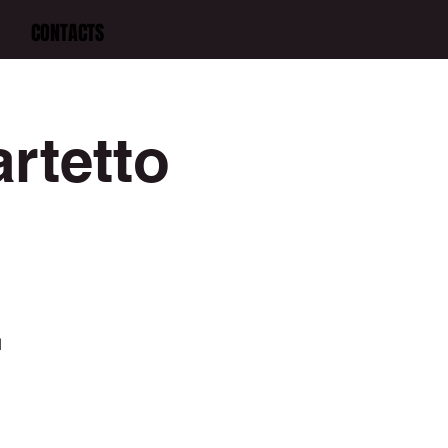
CONTACTS
artetto
I