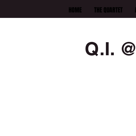
HOME
THE QUARTET
Q.I. @