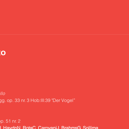
to
llo
J. Haydn
N. Rota
C. Carovani
J. Brahms
G. Sollima