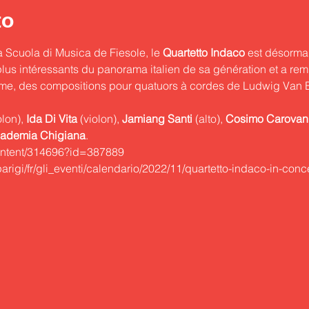
to
 Scuola di Musica de Fiesole, le 
Quartetto Indaco
 est désorma
lus intéressants du panorama italien de sa génération et a remp
mme, des compositions pour quatuors à cordes de Ludwig Van
olon), 
Ida Di Vita
 (violon), 
Jamiang Santi
 (alto), 
Cosimo Carovan
ademia Chigiana
.
content/314696?id=387889
ic_parigi/fr/gli_eventi/calendario/2022/11/quartetto-indaco-in-conc