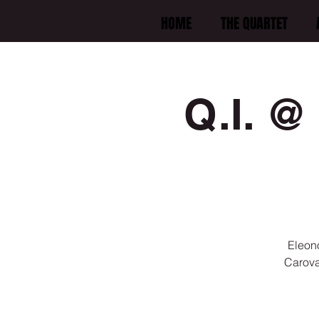
HOME
THE QUARTET
Q.I. @
Eleono
Carova