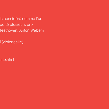
is considéré comme l’un 
orté plusieurs prix 
 Beethoven, Anton Webern 
i
 (violoncelle).
erto.html