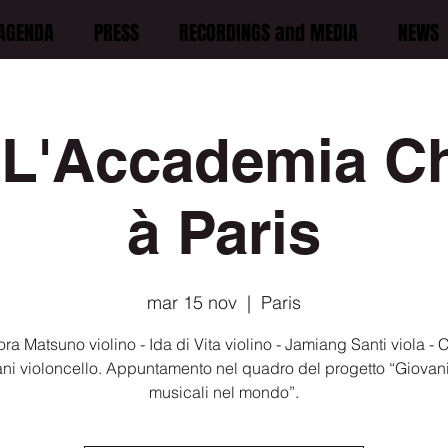
AGENDA
PRESS
RECORDINGS and MEDIA
NEWS
 L'Accademia C
à Paris
mar 15 nov
  |  
Paris
ra Matsuno violino - Ida di Vita violino - Jamiang Santi viola -
ni violoncello. Appuntamento nel quadro del progetto “Giovani 
musicali nel mondo”.