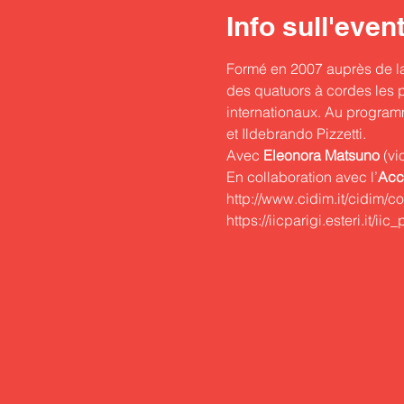
Info sull'even
Formé en 2007 auprès de la
des quatuors à cordes les p
internationaux. Au progra
et Ildebrando Pizzetti.
Avec 
Eleonora
Matsuno
 (vi
En collaboration avec l’
Acc
http://www.cidim.it/cidim/
https://iicparigi.esteri.it/i