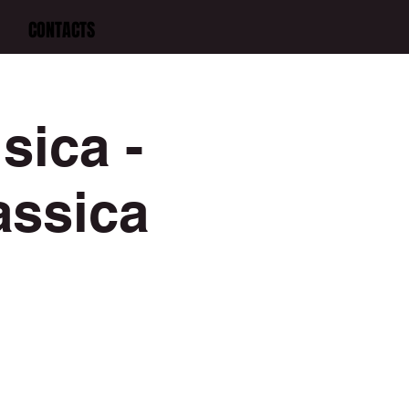
CONTACTS
sica -
assica