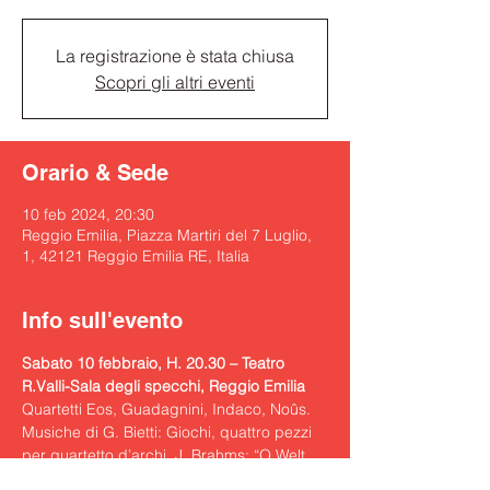
La registrazione è stata chiusa
Scopri gli altri eventi
Orario & Sede
10 feb 2024, 20:30
Reggio Emilia, Piazza Martiri del 7 Luglio,
1, 42121 Reggio Emilia RE, Italia
Info sull'evento
Sabato 10 febbraio, H. 20.30 – Teatro 
R.Valli-Sala degli specchi, Reggio Emilia
Quartetti Eos, Guadagnini, Indaco, Noûs. 
Musiche di G. Bietti: Giochi, quattro pezzi 
per quartetto d’archi. J. Brahms: “O Welt, 
ich muss dich lassen”, n. 11 degli Undici 