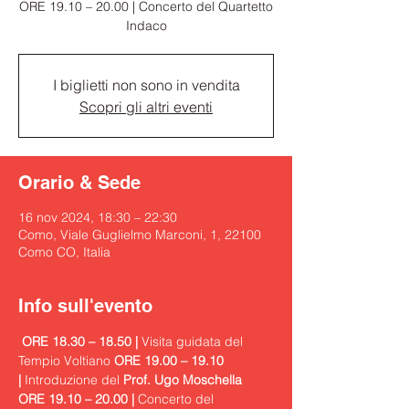
ORE 19.10 – 20.00 | Concerto del Quartetto
Indaco
I biglietti non sono in vendita
Scopri gli altri eventi
Orario & Sede
16 nov 2024, 18:30 – 22:30
Como, Viale Guglielmo Marconi, 1, 22100
Como CO, Italia
Info sull'evento
ORE 18.30 – 18.50 | 
Visita guidata del 
Tempio Voltiano 
ORE 19.00 – 19.10 
| 
Introduzione del 
Prof. Ugo Moschella 
ORE 19.10 – 20.00 |
 Concerto del 