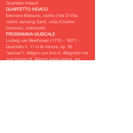
Quartetto Indaco
QUARTETTO INDACO
Eleonora Matsuno,
 violino | 
Ida Di Vita, 
violino 
Jamiang Santi, 
viola | 
Cosimo 
Carovani, 
violoncello
PROGRAMMA MUSICALE 
Ludwig van Beethoven (1770 – 1827) – 
Quartetto n. 11 in fa minore, op. 95 
“serioso”
I. Allegro con brio II. Allegretto ma 
non troppo III. Allegro assai vivace, ma 
serioso IV. Larghetto espressivo V. 
Allegretto agitato
Felix Mendelssohn (1809 – 1847) – 
Quartetto n. 4 in mi minore, op. 44 n. 2
I. 
Allegro assai appassionato II. Scherzo. 
Allegro di molto III. Andante IV. Presto 
agitato
Mostra di più