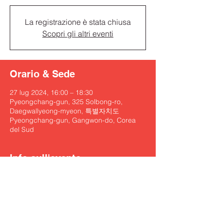
La registrazione è stata chiusa
Scopri gli altri eventi
Orario & Sede
27 lug 2024, 16:00 – 18:30
Pyeongchang-gun, 325 Solbong-ro,
Daegwallyeong-myeon, 특별자치도
Pyeongchang-gun, Gangwon-do, Corea
del Sud
Info sull'evento
https://mpyc.kr/en/sub/concert/view.php?
idx=32