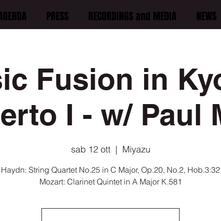
AGENDA
PRESS
RECORDINGS and MEDIA
NEWS
ic Fusion in Kyo
rto I - w/ Paul
sab 12 ott
  |  
Miyazu
Haydn: String Quartet No.25 in C Major, Op.20, No.2, Hob.3:32
Mozart: Clarinet Quintet in A Major K.581