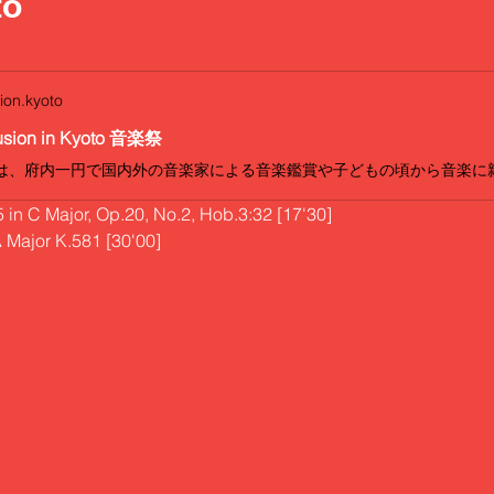
to
ion.kyoto
usion in Kyoto 音楽祭
 in C Major, Op.20, No.2, Hob.3:32 [17'30]
A Major K.581 [30'00]