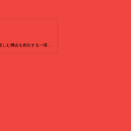
京都府では、府内一円で国内外の音楽家による音楽鑑賞や子どもの頃から音楽に親しむ機会を創出する一環として、10月に府内5か所で室内楽コンサートを開催するとともに、音楽家が学校を訪問する教育プログラムを実施します。