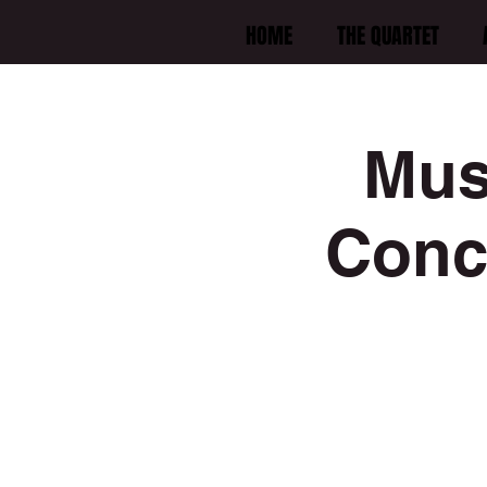
HOME
THE QUARTET
Mus
Conce