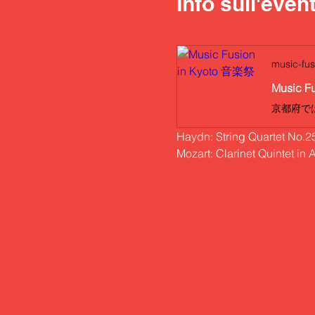
Info sull'even
music-fus
Music F
Haydn: String Quartet No.25
Mozart: Clarinet Quintet in 