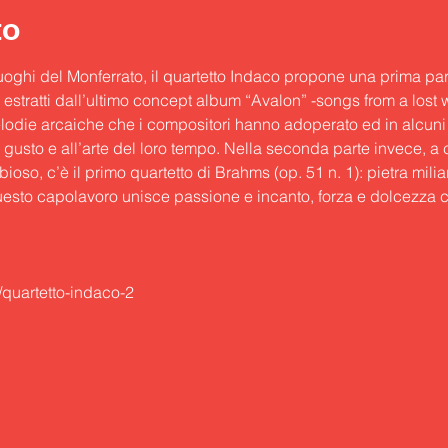
to
luoghi del Monferrato, il quartetto Indaco propone una prima part
 estratti dall’ultimo concept album “Avalon” -songs from a lost 
melodie arcaiche che i compositori hanno adoperato ed in alcuni 
l gusto e all’arte del loro tempo. Nella seconda parte invece, a
ioso, c’è il primo quartetto di Brahms (op. 51 n. 1): pietra milia
esto capolavoro unisce passione e incanto, forza e dolcezza 
t/quartetto-indaco-2