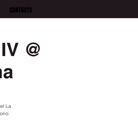
CONTACTS
 IV @
na
el La
orio: