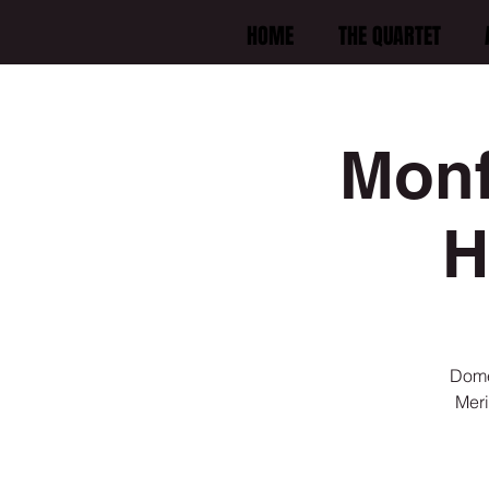
HOME
THE QUARTET
Monf
H
Dome
Meri