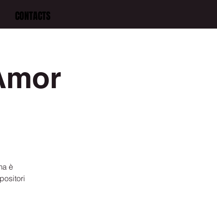
CONTACTS
Amor
ma è
positori