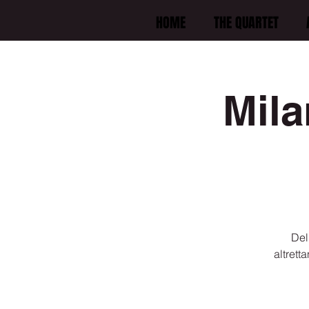
HOME
THE QUARTET
Mil
Del
altrett