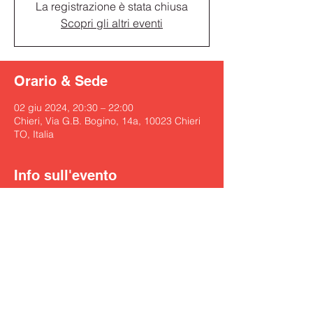
La registrazione è stata chiusa
Scopri gli altri eventi
Orario & Sede
02 giu 2024, 20:30 – 22:00
Chieri, Via G.B. Bogino, 14a, 10023 Chieri
TO, Italia
Info sull'evento
https://www.facebook.com/GardenLeSerre/
?locale=it_IT
Condividi questo evento