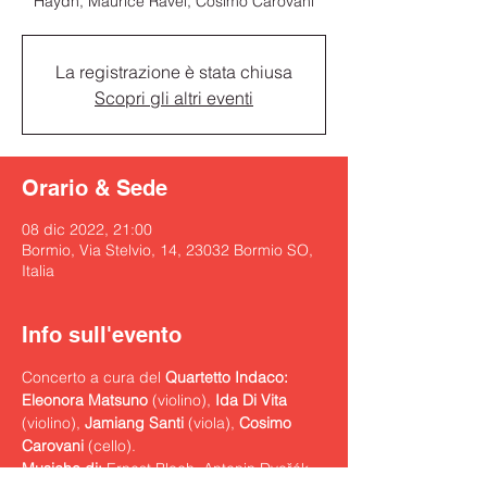
Haydn, Maurice Ravel, Cosimo Carovani
La registrazione è stata chiusa
Scopri gli altri eventi
Orario & Sede
08 dic 2022, 21:00
Bormio, Via Stelvio, 14, 23032 Bormio SO,
Italia
Info sull'evento
Concerto a cura del 
Quartetto Indaco: 
Eleonora Matsuno
 (violino), 
Ida Di Vita 
(violino), 
Jamiang Santi 
(viola), 
Cosimo 
Carovani 
Musiche di:
 Ernest Bloch, Antonin Dvořák, 