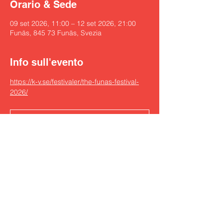
Orario & Sede
09 set 2026, 11:00 – 12 set 2026, 21:00
Funäs, 845 73 Funäs, Svezia
Info sull'evento
https://k-v.se/festivaler/the-funas-festival-
2026/
RSVP
Condividi questo evento