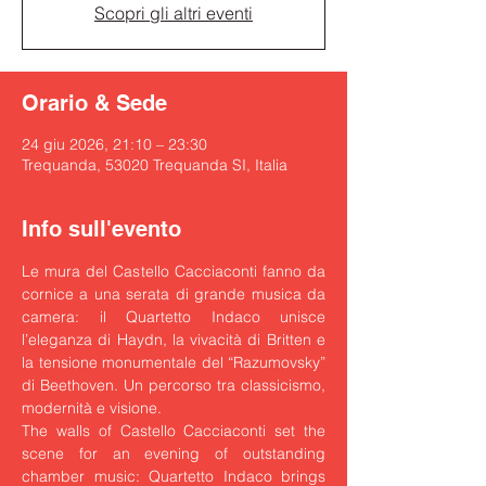
Scopri gli altri eventi
Orario & Sede
24 giu 2026, 21:10 – 23:30
Trequanda, 53020 Trequanda SI, Italia
Info sull'evento
Le mura del Castello Cacciaconti fanno da 
cornice a una serata di grande musica da 
camera: il Quartetto Indaco unisce 
l’eleganza di Haydn, la vivacità di Britten e 
la tensione monumentale del “Razumovsky” 
di Beethoven. Un percorso tra classicismo, 
modernità e visione.
The walls of Castello Cacciaconti set the 
scene for an evening of outstanding 
chamber music: Quartetto Indaco brings 