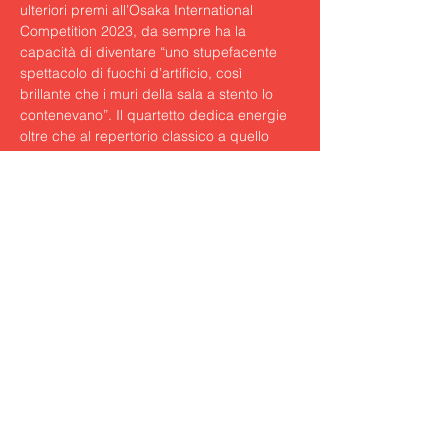
ulteriori premi all’Osaka International 
Competition 2023, da sempre ha la 
capacità di diventare “uno stupefacente 
spettacolo di fuochi d’artificio, così 
brillante che i muri della sala a stento lo 
contenevano”. Il quartetto dedica energie 
oltre che al repertorio classico a quello 
contemporaneo e alla ricerca di nuovi 
linguaggi.
M. RAVEL Quartetto in fa maggiore

C. CAROVANI Quartetto n. 10 “In seinem 
Schatten”

F. SCHUBERT Quartetto n. 14 in re minore 
“La Morte e la Fanciulla
https://www.fondazionebon.com/eventi/and
-the-winner-is/
Condividi questo evento