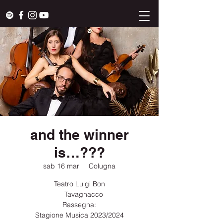
and the winner
is…???
sab 16 mar
  |  
Colugna
Teatro Luigi Bon
— Tavagnacco
Rassegna:
Stagione Musica 2023/2024