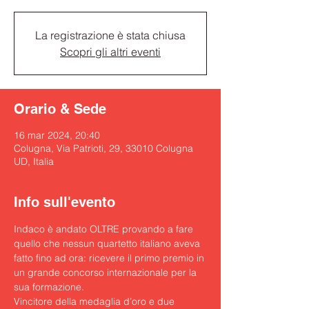
La registrazione è stata chiusa
Scopri gli altri eventi
Orario & Sede
16 mar 2024, 20:40
Colugna, Via Patrioti, 29, 33010 Colugna
UD, Italia
Info sull'evento
Indaco è andato OLTRE provando a fare 
quello che nessun quartetto italiano aveva 
fatto fino ad ora: ricevere il primo premio in 
un grande concorso internazionale per la 
sua formazione.

Vincitore della medaglia d’oro e due 